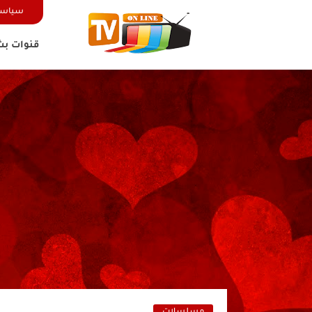
سياسة
قنوات بث