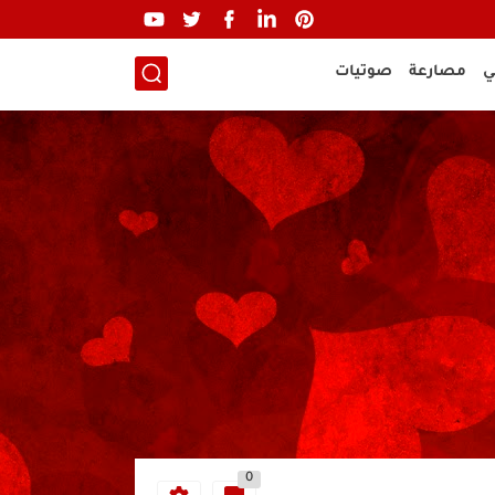
ي
مصارعة
صوتيات
0