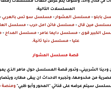
ت في مكان واحد،
المسلسلات التالية:
 بابلو
-
مسلسل المشوار
-
مسلسل سو تس بالعربي
-
سلسل مين قال
-
مسلسل فاتن امل حرب
-
مسلسل العائ
ل الكبير قوى
-
مسلسل دايما عامر
-
مسلسل المداح
-
م
عليا
-
مسلسل دنيا تانية
.
قصة
مسلسل المشوار
نا الشربيني، وتدور قصة المسلسل حول ماهر الذي يمر ب
صرية من مخدومها، وتجبره الاحداث ان يبقى مطارد ويتصارع 
مسلسل سيتم عرضه ع
لى قناتي "المحور وأبو ظبي"
ومنصة ف