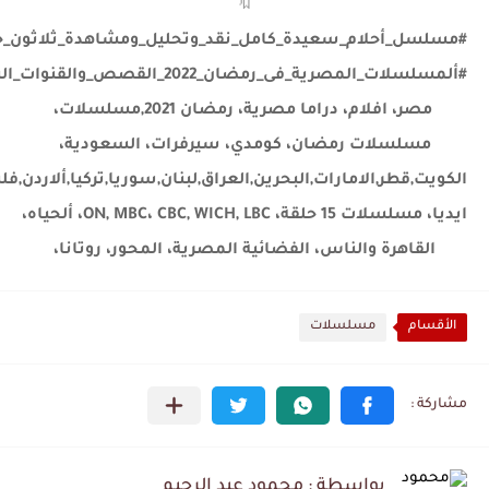
🔖
#
مسلسل_أحلام_سعيدة_كامل_نقد_وتحليل_ومشاهدة_ثلاثون_ح
#
ألمسلسلات_المصرية_فى_رمضان_2022_القصص_والقنوات_الناقلة
مصر، افلام، دراما مصرية، رمضان 2021,مسلسلات،
مسلسلات رمضان، كومدي، سيرفرات، السعودية،
الكويت
,قطر,الامارات,البحرين,العراق,لبنان,سوريا,تركيا,ألارد
ايديا، مسلسلات 15 حلقة، ON, MBC، CBC, WICH, LBC، ألحياه،
القاهرة والناس، الفضائية المصرية، المحور، روتانا،
الأقسام
مسلسلات
بواسطة : محمود عبد الرحيم