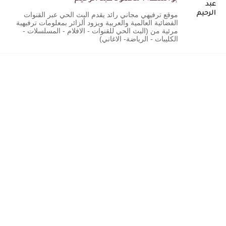
موقع ترفيهي مجاني رائد يقدم البث الحي عبر القنوات
الفضائية العالمية والعربية ويزود ألزائر بمعلومات ترفيهية
مرئية من (البث الحي للقنوات - الافلام - المسلسلات -
الكليبات - الرياضة- الاغاني)