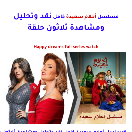
نقد وتحليل
مسلسل
أحلام سعيدة
كامل
ومشاهدة ثلاثون حلقة
Happy dreams full series watch